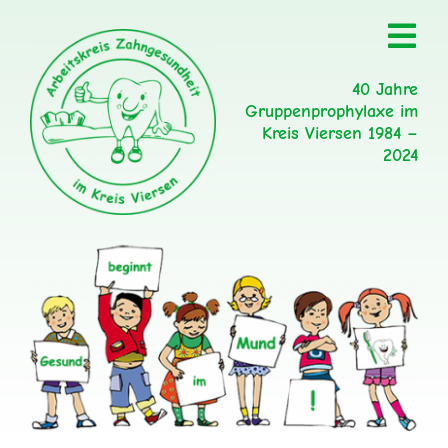
Zum
Togg
Inhalt
Navi
springen
40 Jahre
Gruppenprophylaxe im
Kreis Viersen 1984 –
2024
Über uns
Team
Programme
Aktionen
Informationen